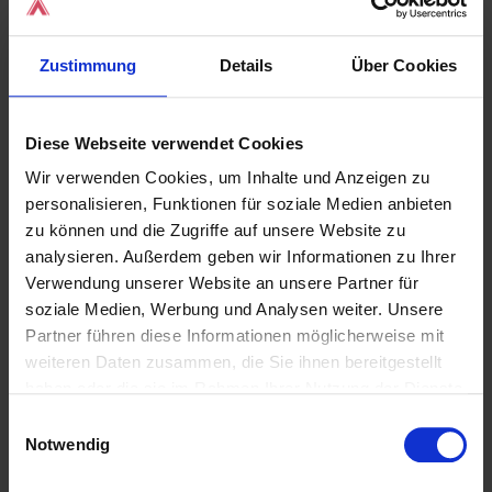
jeden Schritt des Bezahlvorgangs live
mitverfolgen. Dies minimiert
Zustimmung
Details
Über Cookies
Missverständnisse und gibt dem Kunden
ein sicheres Gefühl. Er sieht genau, wie
Diese Webseite verwendet Cookies
sich der Gesamtbetrag zusammensetzt,
Wir verwenden Cookies, um Inhalte und Anzeigen zu
welche Rabatte angewendet werden und
personalisieren, Funktionen für soziale Medien anbieten
ob alles korrekt gescannt wird.
zu können und die Zugriffe auf unsere Website zu
analysieren. Außerdem geben wir Informationen zu Ihrer
Verwendung unserer Website an unsere Partner für
Kommunikation ist der Schlüssel
soziale Medien, Werbung und Analysen weiter. Unsere
Stellen Sie sich vor, Sie könnten Ihren
Partner führen diese Informationen möglicherweise mit
Kunden wichtige Informationen,
weiteren Daten zusammen, die Sie ihnen bereitgestellt
Neuigkeiten oder Sonderangebote
haben oder die sie im Rahmen Ihrer Nutzung der Dienste
gesammelt haben.
mitteilen, genau in dem Moment, in dem
Einwilligungsauswahl
Notwendig
sie warten und ihre volle Aufmerksamkeit
auf den Bezahlvorgang gerichtet ist. Ein