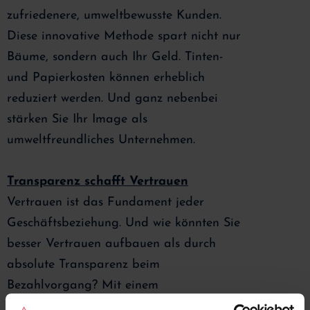
zufriedenere, umweltbewusste Kunden.
Diese innovative Methode spart nicht nur
Bäume, sondern auch Ihr Geld. Tinten-
und Papierkosten können erheblich
reduziert werden. Und ganz nebenbei
stärken Sie Ihr Image als
umweltfreundliches Unternehmen.
Transparenz schafft Vertrauen
Vertrauen ist das Fundament jeder
Geschäftsbeziehung. Und wie könnten Sie
besser Vertrauen aufbauen als durch
absolute Transparenz beim
Bezahlvorgang? Mit einem
Kundenbildschirm können Ihre Kunden