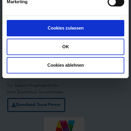
Marketing
Ihr Spezialist für Scannerkassen
Cookies zulassen
SCHAPFL IT-Scannerkassen GmbH
Ittlinger Straße 86
94315 Straubing
OK
09421 96 213 0
09421 96 213 50
Cookies ablehnen
info@schapfl.de
Für Support-Angelegenheiten
bitte TeamViewer herunterladen:
Download TeamViewer