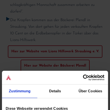
schlagkräftigen Mannschaft zusammen arbeiten zu
dürfen!“.
Die Krapfen kommen aus der Bäckerei Plendl in
Straubing. Von dort gehen für jeden verkauften Krapfen
10 Cent an die Erdbebenopfer in der Türkei über das
Lions-Hilfswerk.
Hier zur Website vom Lions Hilfswerk Straubing e. V.
Hier zur Website der Bäckerei Plendl
Zustimmung
Details
Über Cookies
Diese Webseite verwendet Cookies