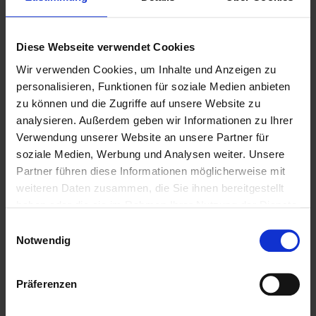
Auch die seit 2020 geltende
Belegausgabepflicht
wird mit SCHAPFL
Diese Webseite verwendet Cookies
zukunftsorientiert und umweltschonend umgesetzt.
Wir verwenden Cookies, um Inhalte und Anzeigen zu
Statt gedruckter Bons können Kunden über das
personalisieren, Funktionen für soziale Medien anbieten
zu können und die Zugriffe auf unsere Website zu
SCHAPFL Kassensystem einen
eBon via QR-
analysieren. Außerdem geben wir Informationen zu Ihrer
Code
direkt auf ihrem Smartphone erhalten –
Verwendung unserer Website an unsere Partner für
ganz nach Wunsch auch weiterhin mit Papierbon.
soziale Medien, Werbung und Analysen weiter. Unsere
Diese moderne Lösung spart Kosten, reduziert
Partner führen diese Informationen möglicherweise mit
weiteren Daten zusammen, die Sie ihnen bereitgestellt
Papiermüll und trägt aktiv zum Umweltschutz bei.
haben oder die sie im Rahmen Ihrer Nutzung der Dienste
Zuverlässiger Partner für gesetzeskonformes
gesammelt haben.
Einwilligungsauswahl
Arbeiten
Notwendig
Mit SCHAPFL hat Herr Grothe einen
kompetenten Partner an seiner Seite:
Präferenzen
Mitglied im DFKA e. V. – direkt am Puls der